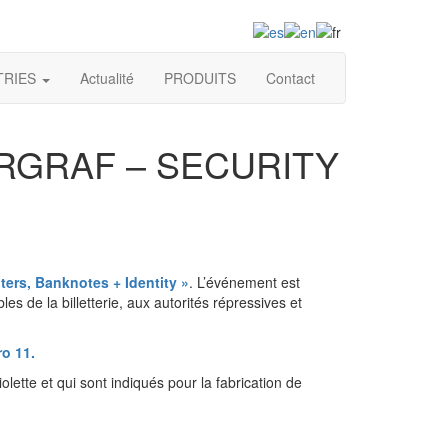
+34 93 849 81 91
TRIES
Actualité
PRODUITS
Contact
ERGRAF – SECURITY
ers, Banknotes + Identity »
. L’événement est
 de la billetterie, aux autorités répressives et
o 11.
olette et qui sont indiqués pour la fabrication de