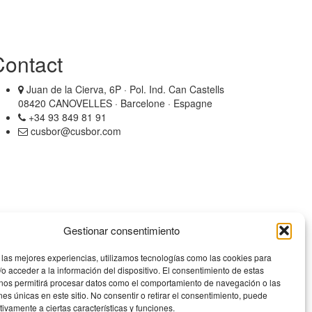
Contact
Juan de la Cierva, 6P · Pol. Ind. Can Castells
08420 CANOVELLES · Barcelone · Espagne
+34 93 849 81 91
cusbor@cusbor.com
Gestionar consentimiento
 las mejores experiencias, utilizamos tecnologías como las cookies para
o acceder a la información del dispositivo. El consentimiento de estas
 nos permitirá procesar datos como el comportamiento de navegación o las
ones únicas en este sitio. No consentir o retirar el consentimiento, puede
tivamente a ciertas características y funciones.