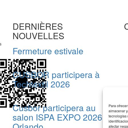
DERNIÈRES
NOUVELLES
s
Fermeture estivale
6
août 2026
CUSBOR participera à
Techtextil 2026
23
mars 2026
Cusbor participera au
Para ofrecer
almacenar y/
salon ISPA EXPO 2026 à
tecnologías
identificaci
Orlando
afectar nega