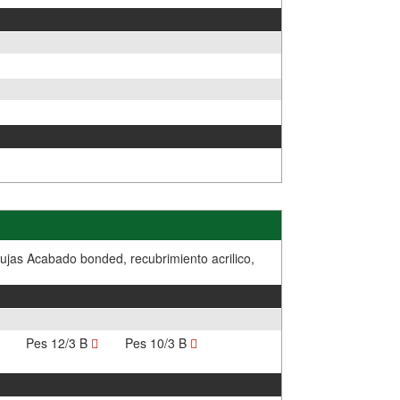
agujas Acabado bonded, recubrimiento acrilico,
Pes 12/3 B
Pes 10/3 B