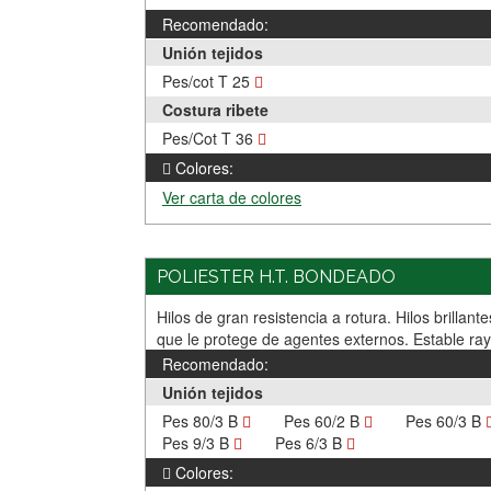
Recomendado:
Unión tejidos
Pes/cot T 25
Costura ribete
Pes/Cot T 36
Colores:
Ver carta de colores
POLIESTER H.T. BONDEADO
Hilos de gran resistencia a rotura. Hilos brilla
que le protege de agentes externos. Estable ra
Recomendado:
Unión tejidos
Pes 80/3 B
Pes 60/2 B
Pes 60/3 B
Pes 9/3 B
Pes 6/3 B
Colores: